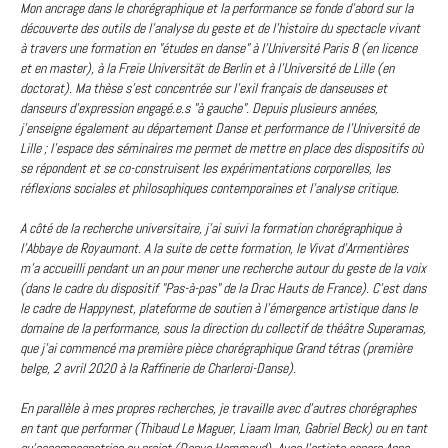
Mon ancrage dans le chorégraphique et la performance se fonde d'abord sur la
découverte des outils de l'analyse du geste et de l'histoire du spectacle vivant
à travers une formation en "études en danse" à l'Université Paris 8 (en licence
et en master), à la Freie Universität de Berlin et à l'Université de Lille (en
doctorat). Ma thèse s'est concentrée sur l'exil français de danseuses et
danseurs d'expression engagé.e.s "à gauche". Depuis plusieurs années,
j'enseigne également au département Danse et performance de l'Université de
Lille ; l'espace des séminaires me permet de mettre en place des dispositifs où
se répondent et se co-construisent les expérimentations corporelles, les
réflexions sociales et philosophiques contemporaines et l'analyse critique.
A côté de la recherche universitaire, j'ai suivi la formation chorégraphique à
l'Abbaye de Royaumont. A la suite de cette formation, le Vivat d'Armentières
m'a accueilli pendant un an pour mener une recherche autour du geste de la voix
(dans le cadre du dispositif "Pas-à-pas" de la Drac Hauts de France). C'est dans
le cadre de Happynest, plateforme de soutien à l'émergence artistique dans le
domaine de la performance, sous la direction du collectif de théâtre Superamas,
que j'ai commencé ma première pièce chorégraphique Grand tétras (première
belge, 2 avril 2020 à la Raffinerie de Charleroi-Danse).
En parallèle à mes propres recherches, je travaille avec d'autres chorégraphes
en tant que performer (Thibaud Le Maguer, Liaam Iman, Gabriel Beck) ou en tant
qu'accompagnatrice au projet (Danya Hammoud). Avec l'artiste sonore Anne