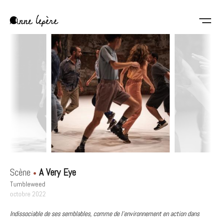
Aller
au
contenu
Anne
principal
Lepère
Scène
A Very Eye
Tumbleweed
octobre 2022
Indissociable de ses semblables, comme de l'environnement en action dans