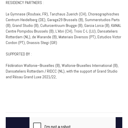
RESIDENCY PARTNERS :
Le Gymnase (Roubaix, FR), Tanzhaus Zuerich (CH), Choreographisches
Centrum Heidelberg (DE), Garage29 Brussels (B), Summerstudios Parts
(B), Grand Studio (B), Culturcentruum Brugge (B), Garcia Lorca (B), KANAL
Centre Pompidou Brussels (B), L’Abri (CH), Trois C-L (LU), Dansateliers
Rotterdam (NL), de Warande (B), Materiais Diversos (PT), Estudios Victor
Cordon (PT), Onassis Stegi (GR)
SUPPORTED BY :
Fédération Wallonie–Bruxelles (B), Wallonie-Bruxelles International (B),
Dansateliers Rotterdam / RIDCC (NL), with the support of Grand Studio
and Résau Grand Luxe 2021/22,