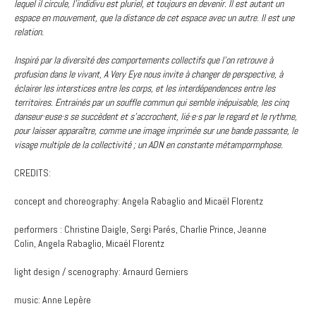
lequel il circule, l'indidivu est pluriel, et toujours en devenir. Il est autant un
espace en mouvement, que la distance de cet espace avec un autre. Il est une
relation.
Inspiré par la diversité des comportements collectifs que l'on retrouve à
profusion dans le vivant, A Very Eye nous invite à changer de perspective, à
éclairer les interstices entre les corps, et les interdépendences entre les
territoires. Entrainés par un souffle commun qui semble inépuisable, les cinq
danseur·euse·s se succèdent et s'accrochent, lié·e·s par le regard et le rythme,
pour laisser apparaître, comme une image imprimée sur une bande passante, le
visage multiple de la collectivité ; un ADN en constante métampormphose.
CREDITS:
concept and choreography: Angela Rabaglio and Micaël Florentz
performers : Christine Daigle, Sergi Parés, Charlie Prince, Jeanne
Colin, Angela Rabaglio, Micaël Florentz
light design / scenography: Arnaurd Gerniers
music: Anne Lepère