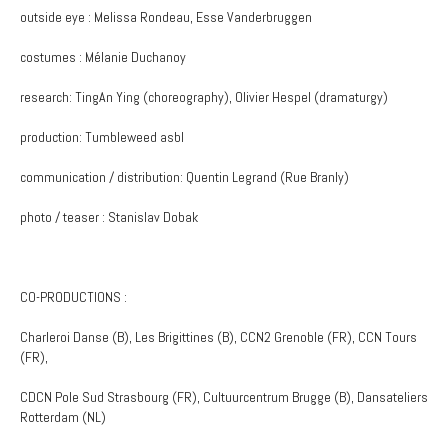
outside eye : Melissa Rondeau, Esse Vanderbruggen
costumes : Mélanie Duchanoy
research: TingAn Ying (choreography), Olivier Hespel (dramaturgy)
production: Tumbleweed asbl
communication / distribution: Quentin Legrand (Rue Branly)
photo / teaser : Stanislav Dobak
CO-PRODUCTIONS :
Charleroi Danse (B), Les Brigittines (B), CCN2 Grenoble (FR), CCN Tours
(FR),
CDCN Pole Sud Strasbourg (FR), Cultuurcentrum Brugge (B), Dansateliers
Rotterdam (NL)