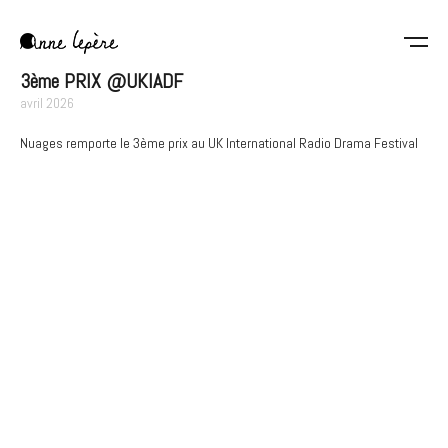
Aller
au
contenu
Anne
principal
3ème PRIX @UKIADF
Lepère
avril 2026
Nuages remporte le 3ème prix au UK International Radio Drama Festival