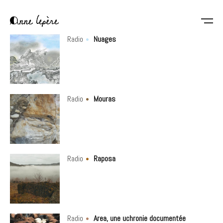
Aller
au
contenu
Anne
principal
Radio
Nuages
Lepère
Radio
Mouras
Radio
Raposa
Radio
Area, une uchronie documentée