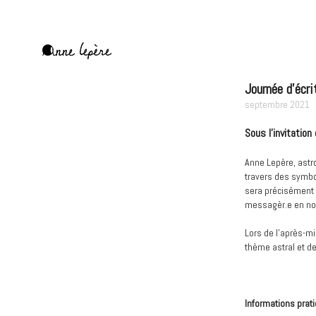
Aller
au
contenu
principal
Anne
Lepère
Journée d'écri
septembre 2021
Sous l'invitation
Anne Lepère, astr
travers des symbo
sera précisément 
messagèr.e en no
Lors de l’après-mi
thème astral et de
Informations prat