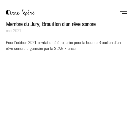
Aller
au
contenu
Anne
principal
Membre du Jury, Brouillon d'un rêve sonore
Lepère
mai 2021
Pour l'édition 2021, invitation à être jurée pour la bourse Brouillon d'un
rêve sonore organisée par la SCAM France.