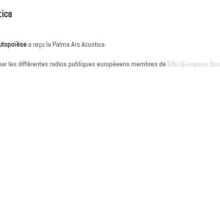
tica
utopoïèse
a reçu la Palma Ars Acustica.
 par les différentes radios publiques européeens membres de
EBU (European Bro