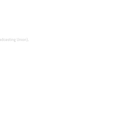
adcasting Union)
.