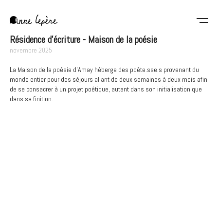
Aller
au
contenu
Anne
principal
Résidence d'écriture - Maison de la poésie
Lepère
novembre 2025
La Maison de la poésie d'Amay héberge des poète.sse.s provenant du
monde entier pour des séjours allant de deux semaines à deux mois afin
de se consacrer à un projet poétique, autant dans son initialisation que
dans sa finition.