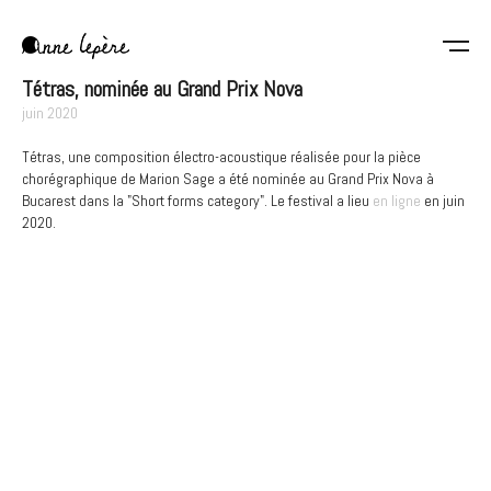
Aller
au
contenu
Anne
principal
Tétras, nominée au Grand Prix Nova
Lepère
juin 2020
Tétras, une composition électro-acoustique réalisée pour la pièce
chorégraphique de Marion Sage a été nominée au Grand Prix Nova à
Bucarest dans la "Short forms category". Le festival a lieu
en ligne
en juin
2020.