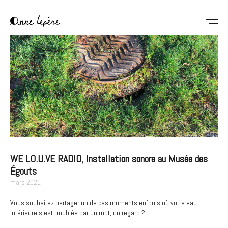
Aller
au
contenu
Anne
principal
Lepère
WE LO.U.VE RADIO, Installation sonore au Musée des
Égouts
mars 2021
Vous souhaitez partager un de ces moments enfouis où votre eau
intérieure s’est troublée par un mot, un regard ?