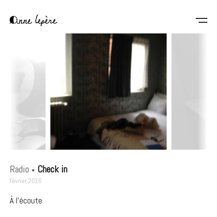
Aller
au
contenu
Anne
principal
Lepère
Radio
Check in
février 2016
À l'écoute