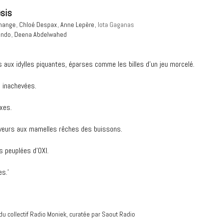
sis
emange
Chloé Despax
Anne Lepère
Iota Gaganas
ondo
Deena Abdelwahed
 aux idylles piquantes, éparses comme les billes d’un jeu morcelé.
 inachevées.
xes.
veurs aux mamelles rêches des buissons.
s peuplées d’OXI.
s.’
u collectif Radio Moniek, curatée par Saout Radio