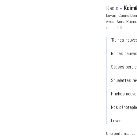
Radio
Koímê
Luvan
Carine D
Avec :
Anna Raim
mai 2016
‘Ruines neuves
Ruines neuves
Stases perple
Squelettes rê
Friches neuve
Nos cénotaphe
Luvan
Une performance d