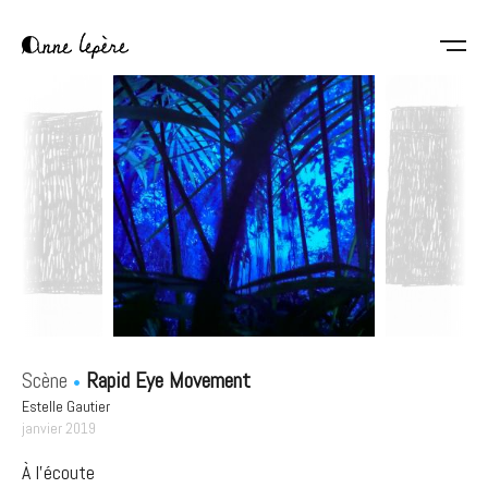
Aller
au
contenu
Anne
principal
Lepère
Scène
Rapid Eye Movement
Estelle Gautier
janvier 2019
À l'écoute