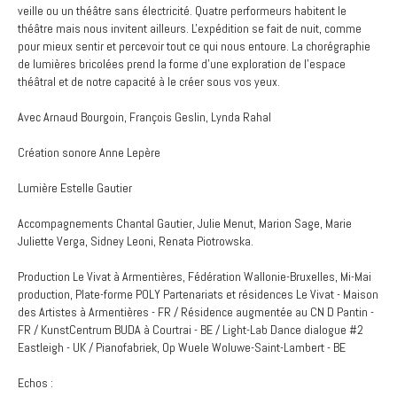
veille ou un théâtre sans électricité. Quatre performeurs habitent le
théâtre mais nous invitent ailleurs. L'expédition se fait de nuit, comme
pour mieux sentir et percevoir tout ce qui nous entoure. La chorégraphie
de lumières bricolées prend la forme d'une exploration de l'espace
théâtral et de notre capacité à le créer sous vos yeux.
Avec Arnaud Bourgoin, François Geslin, Lynda Rahal
Création sonore Anne Lepère
Lumière Estelle Gautier
Accompagnements Chantal Gautier, Julie Menut, Marion Sage, Marie
Juliette Verga, Sidney Leoni, Renata Piotrowska.
Production Le Vivat à Armentières, Fédération Wallonie-Bruxelles, Mi-Mai
production, Plate-forme POLY Partenariats et résidences Le Vivat - Maison
des Artistes à Armentières - FR / Résidence augmentée au CN D Pantin -
FR / KunstCentrum BUDA à Courtrai - BE / Light-Lab Dance dialogue #2
Eastleigh - UK / Pianofabriek, Op Wuele Woluwe-Saint-Lambert - BE
Echos :