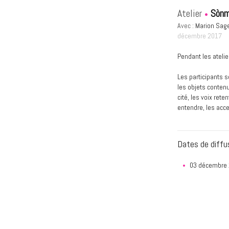
Atelier
Sòn
Avec :
Marion Sag
décembre 2017
Pendant les ateli
Les participants s
les objets contenu
cité, les voix rete
entendre, les acc
Dates de diffu
03 décembre 