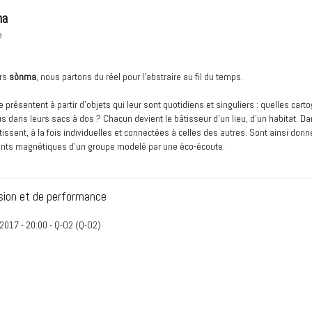
ma
e
ers
sònma
, nous partons du réel pour l’abstraire au fil du temps.
e présentent à partir d’objets qui leur sont quotidiens et singuliers : quelles cart
s dans leurs sacs à dos ? Chacun devient le bâtisseur d'un lieu, d'un habitat. Da
ntissent, à la fois individuelles et connectées à celles des autres. Sont ainsi donné
ents magnétiques d'un groupe modelé par une éco-écoute.
sion et de performance
2017 - 20:00
- Q-O2 (
Q-O2
)