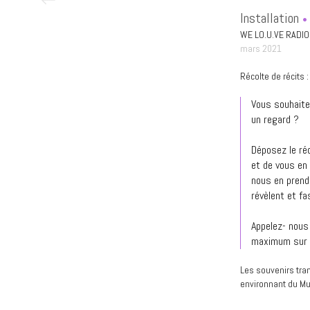
Installation
WE LO.U.VE RADIO
mars 2021
Récolte de récits :
Vous souhaite
un regard ?
Déposez le ré
et de vous en 
nous en prendr
révèlent et fa
Appelez- nous 
maximum sur n
Les souvenirs tra
environnant du M