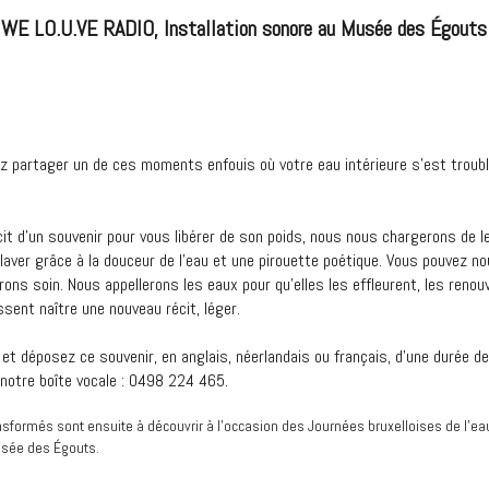
WE LO.U.VE RADIO, Installation sonore au Musée des Égouts
z partager un de ces moments enfouis où votre eau intérieure s’est troubl
cit d’un souvenir pour vous libérer de son poids, nous nous chargerons de 
laver grâce à la douceur de l’eau et une pirouette poétique. Vous pouvez nou
ons soin. Nous appellerons les eaux pour qu’elles les effleurent, les renouv
ssent naître une nouveau récit, léger.
et déposez ce souvenir, en anglais, néerlandais ou français, d’une durée d
otre boîte vocale : 0498 224 465.
nsformés sont ensuite à découvrir à l’occasion des Journées bruxelloises de l’ea
usée des Égouts.