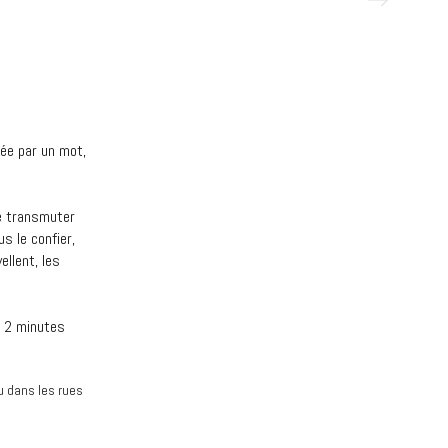
ée par un mot,
le transmuter
s le confier,
ellent, les
e 2 minutes
u dans les rues